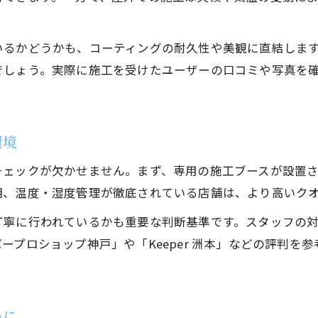
地元店舗ならではのコーティングサポート体制
いるかどうかも、コーティングの耐久性や美観に直結しま
コーティングサービスで地域を選ぶ利点
でしょう。実際に施工を受けたユーザーの口コミや写真を
メンテナンスで差がつくコーティング活用法
コーティング施工後の正しいメンテナンス法
長持ちするためのコーティング管理のポイント
環境
コーティング後にやってはいけない注意点
チェックが欠かせません。まず、専用の施工ブースが設置
洲本市で受けられるメンテナンスサービスとは
明、温度・湿度管理が徹底されている店舗は、より高いク
コーティングの美しさを保つ日常のケア方法
丁寧に行われているかも重要な判断基準です。スタッフの
ープロショップ神戸」や「Keeper 洲本」などの評判を
めに