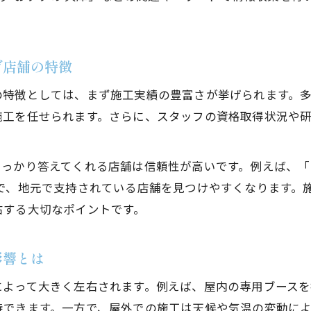
コーティング店舗の比較で見るべき要素
洲本市で人気のコーティング方法の特徴
グ店舗の特徴
選ばれるコーティング場所の最新トレンド
コーティングが長持ちする場所選びのヒント
の特徴としては、まず施工実績の豊富さが挙げられます。
施工を任せられます。さらに、スタッフの資格取得状況や
コーティングの耐久性に影響する場所の条件
兵庫県洲本市ならではのコーティング長持ち術
コーティングが長持ちする店舗選びの秘訣
かり答えてくれる店舗は信頼性が高いです。例えば、「Kee
とで、地元で支持されている店舗を見つけやすくなります。
施工後も安心できるコーティング場所とは
右する大切なポイントです。
コーティングの効果を最大化する選び方
地域で差が出るコーティング利用のメリットとは
影響とは
兵庫県洲本市で受けるコーティングのメリット
によって大きく左右されます。例えば、屋内の専用ブース
地域密着型コーティング店舗の強みを解説
待できます。一方で、屋外での施工は天候や気温の変動に
洲本市でコーティングを選ぶ価値と理由