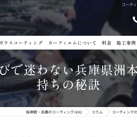
コーテ
ガラスコーティング
カーフィルムについて
料金
施工事例
カーコーティン
びで迷わない兵庫県洲
ホイールコーテ
持ちの秘訣
ガラス撥水コー
メンテナンス
阪神間・兵庫のコーティングはA1
コラム
コーティング
カーフィルム