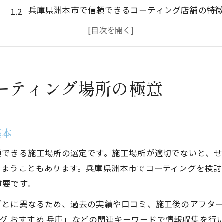
兵庫県洲本市で信頼できるコーティング店舗の特
コーティング場所が仕上がりに与える影響とは
店舗選びで見るべきコーティング施工環境
洲本市のコーティングで失敗しないために
愛車を守る最適なコーティングの選び方
ーティング場所の極意
コーティング種類と愛車への最適な選択基準
兵庫県洲本市で選ぶコーティングのコツ
基本
コーティング選びで重視したい施工技術力
愛車に合うコーティング場所の見極め方
頼できる施工場所の選定です。施工場所が適切でないと、
失敗しないコーティング選択のための比較方法
しまうこともあります。兵庫県洲本市でコーティングを検
重要です。
施工前に知りたい洲本市のコーティング事情
洲本市でのコーティング利用動向とポイント
ごとに異なるため、過去の実績や口コミ、施工後のアフタ
施工前に押さえたいコーティングの基礎知識
ィング おすすめ 兵庫」などの関連キーワードで情報収集を