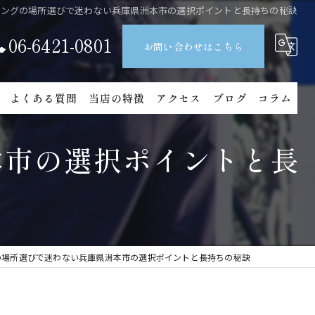
ィングの場所選びで迷わない兵庫県洲本市の選択ポイントと長持ちの秘訣
06-6421-0801
お問い合わせはこちら
よくある質問
当店の特徴
アクセス
ブログ
コラム
グ
ガラス
本市の選択ポイントと長
ィング
セラミック
ト
カーフィルム
洗車
の場所選びで迷わない兵庫県洲本市の選択ポイントと長持ちの秘訣
メンテナンス