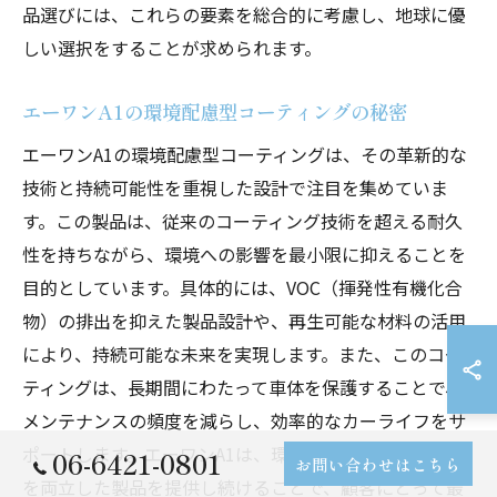
品選びには、これらの要素を総合的に考慮し、地球に優
しい選択をすることが求められます。
エーワンA1の環境配慮型コーティングの秘密
エーワンA1の環境配慮型コーティングは、その革新的な
技術と持続可能性を重視した設計で注目を集めていま
す。この製品は、従来のコーティング技術を超える耐久
性を持ちながら、環境への影響を最小限に抑えることを
目的としています。具体的には、VOC（揮発性有機化合
物）の排出を抑えた製品設計や、再生可能な材料の活用
により、持続可能な未来を実現します。また、このコー
ティングは、長期間にわたって車体を保護することで、
メンテナンスの頻度を減らし、効率的なカーライフをサ
ポートします。エーワンA1は、環境への配慮と高い品質
06-6421-0801
お問い合わせはこちら
を両立した製品を提供し続けることで、顧客にとって最