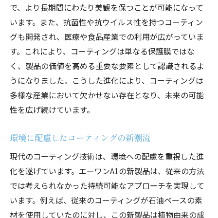
で、より長期間にわたり美観を保つことが可能になって
の挑戦
います。また、抗菌性や抗ウイルス性を持つコーティン
限界を打ち破る技術革新とは
グも開発され、医療や食品産業での利用が広がっていま
エーワンA1の挑戦—新しい技術の境地
す。これにより、コーティングは単なる保護膜ではな
コーティング技術の次なるステージ
く、製品の価値を高める重要な要素として認識されるよ
イノベーションを生む技術者たちの努力
うになりました。こうした進化により、コーティングは
技術の限界を超えた驚異のパフォーマンス
多様な産業において欠かせない存在となり、未来の可能
未来を見据えた技術開発の最前線
性を広げ続けています。
環境に優しい選択肢としての未来型コーティン
環境に配慮したコーティングの新潮流
グの魅力
地球に優しいコーティングの選択肢
現代のコーティング技術は、環境への配慮を重視した進
化を遂げています。エーワンA1の新製品は、従来の方法
環境保護とコーティングの関係
では考えられなかった持続可能なアプローチを実現して
未来型コーティングがもたらすエコメリッ
います。例えば、従来のコーティングが石油ベースの素
ト
材を使用していたのに対し、この新製品は植物由来の成