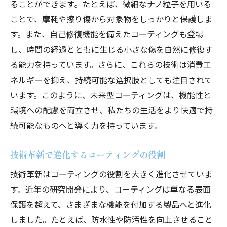
ることができます。たとえば、微細なナノ粒子を用いる
リサイクル素材を用いた持続可能な技術
ことで、摩耗や擦り傷から対象物をしっかりと保護しま
環境に貢献するコーティングの新常識
す。また、自己修復機能を備えたコーティングも登場
し、時間の経過とともに生じる小さな傷を自然に修復す
エーワンA1の持続可能性への挑戦
る能力を持っています。さらに、これらの技術は消費エ
未来を担うコーティング技術の可能性
ネルギーを抑え、持続可能な選択肢としても注目されて
高耐久と美観を両立した未来型コーティングの
います。このように、未来型コーティングは、機能性と
実力とは
環境への配慮を両立させ、私たちの生活をより快適で持
耐久性を追求したコーティングの秘密
続可能なものへと導く力を持っています。
見た目も美しい革新コーティングの実力
次世代コーティングの仕組みと効果
技術革新で進化するコーティングの役割
美しさを長持ちさせるための技術
技術革新はコーティングの役割を大きく進化させていま
エーワンA1独自の美観維持技術とは
す。近年の研究開発により、コーティングは単なる表面
高耐久性を持つコーティングの選び方
保護を超えて、さまざまな機能を付加する製品へと進化
しました。たとえば、防水性や防汚性を向上させること
コーティング技術の限界を超える！エーワンA1