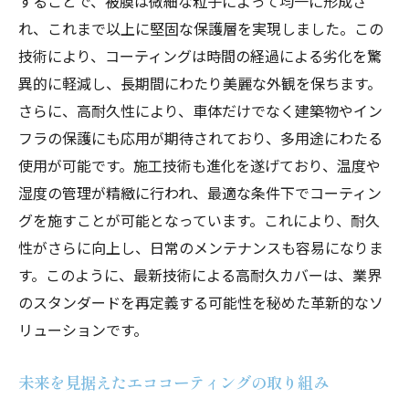
することで、被膜は微細な粒子によって均一に形成さ
新技術で変わるコーティングの概念
れ、これまで以上に堅固な保護層を実現しました。この
次世代のコーティング技術の特長とは
技術により、コーティングは時間の経過による劣化を驚
異的に軽減し、長期間にわたり美麗な外観を保ちます。
常識を覆す技術革新の影響
さらに、高耐久性により、車体だけでなく建築物やイン
未来を見据えた革新技術の重要性
フラの保護にも応用が期待されており、多用途にわたる
新時代を切り開くコーティング技術
使用が可能です。施工技術も進化を遂げており、温度や
エーワンA1が導く持続可能なコーティングの新
湿度の管理が精緻に行われ、最適な条件下でコーティン
時代
グを施すことが可能となっています。これにより、耐久
持続可能なコーティングが拓く未来
性がさらに向上し、日常のメンテナンスも容易になりま
エーワンA1と共に歩む新たな時代
す。このように、最新技術による高耐久カバーは、業界
コーティング業界におけるパイオニアの役
のスタンダードを再定義する可能性を秘めた革新的なソ
割
リューションです。
エーワンA1が示す持続可能性のビジョン
未来を見据えたエココーティングの取り組み
未来を見据えたコーティングの進化