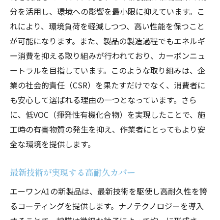
持続可能な製品選びのポイント
分を活用し、環境への影響を最小限に抑えています。こ
エーワンA1の環境配慮型コーティングの秘
れにより、環境負荷を軽減しつつ、高い性能を保つこと
密
が可能になります。また、製品の製造過程でもエネルギ
環境に優しい製品で実現する持続可能性
ー消費を抑える取り組みが行われており、カーボンニュ
コーティングが変える日常—エーワンA1のソリ
ートラルを目指しています。このような取り組みは、企
ューション
業の社会的責任（CSR）を果たすだけでなく、消費者に
日常生活におけるコーティングの役割
も安心して選ばれる理由の一つとなっています。さら
に、低VOC（揮発性有機化合物）を実現したことで、施
エーワンA1が提案する新しい日常の形
工時の有害物質の発生を抑え、作業者にとってもより安
コーティングで変わる暮らしの快適性
全な環境を提供します。
安全と安心を提供するコーティング技術
日常に寄り添うコーティングの可能性
最新技術が実現する高耐久カバー
生活を向上させるためのコーティング選び
エーワンA1の新製品は、最新技術を駆使し高耐久性を誇
未来の常識を変える！革新のコーティング技術
るコーティングを提供します。ナノテクノロジーを導入
未来型コーティングがもたらす新常識