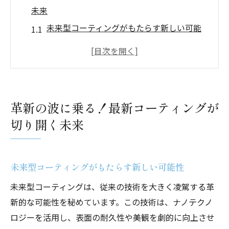
未来
未来型コーティングがもたらす新しい可能
性
技術革新で進化するコーティングの役割
環境に配慮したコーティングの新潮流
最新技術が実現する高耐久カバー
革新の波に乗る！最新コーティングが
未来を見据えたエココーティングの取り組
切り開く未来
み
コーティングが変える業界のスタンダード
エーワンA1の新製品が実現する持続可能なコー
未来型コーティングがもたらす新しい可能性
ティング革命
未来型コーティングは、従来の技術を大きく凌駕する革
持続可能なコーティングとは何か
新的な可能性を秘めています。この技術は、ナノテクノ
エーワンA1が提案するエコフレンドリーな
ロジーを活用し、表面の耐久性や美観を劇的に向上させ
解決策